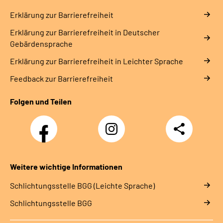
Erklärung zur Barrierefreiheit
Erklärung zur Barrierefreiheit in Deutscher
Gebärdensprache
Erklärung zur Barrierefreiheit in Leichter Sprache
Feedback zur Barrierefreiheit
Folgen und Teilen
Facebook-
Instagram-
Teilen
Kanal
Kanal
des
des
Rehazentrums
Rehazentrums
am
am
Weitere wichtige Informationen
Sprudelhof
Sprudelhof
Schlich­tungs­stel­le BGG (Leichte Sprache)
Schlich­tungs­stel­le BGG