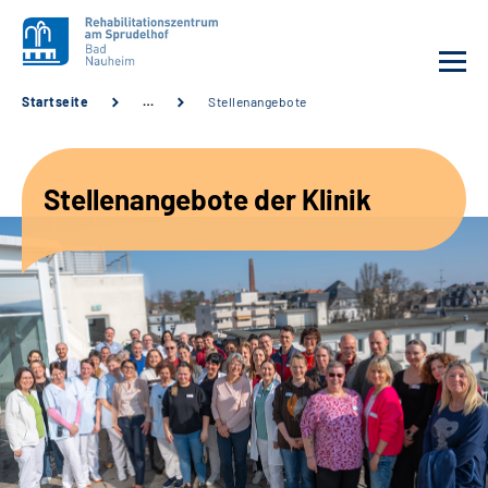
Startseite
…
Stellenangebote
Unsere Klinik
Stellenangebote der Klinik
Unsere Angebote
Service
Karriere
Sozialdienste & Zuweisende
Suche