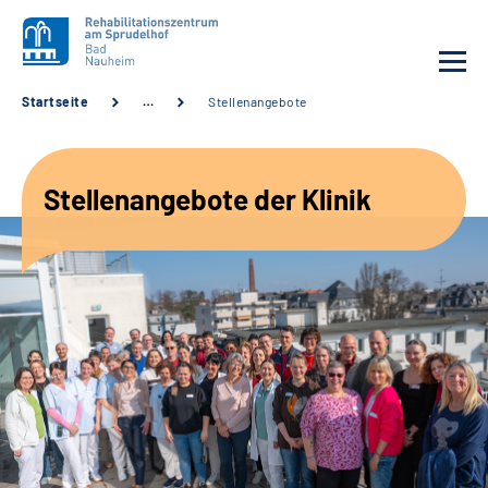
Startseite
…
Stellenangebote
Unsere Klinik
Stellenangebote der Klinik
Unsere Angebote
Service
Karriere
Sozialdienste & Zuweisende
Suche