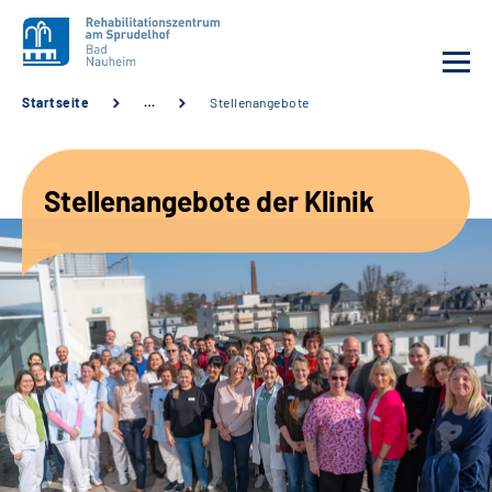
Startseite
…
Stellenangebote
Unsere Klinik
Stellenangebote der Klinik
Unsere Angebote
Service
Karriere
Sozialdienste & Zuweisende
Suche