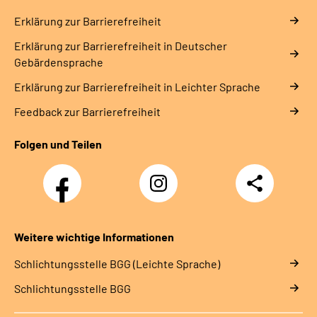
Erklärung zur Barrierefreiheit
Erklärung zur Barrierefreiheit in Deutscher
Gebärdensprache
Erklärung zur Barrierefreiheit in Leichter Sprache
Feedback zur Barrierefreiheit
Folgen und Teilen
Facebook-
Instagram-
Teilen
Kanal
Kanal
des
des
Rehazentrums
Rehazentrums
am
am
Weitere wichtige Informationen
Sprudelhof
Sprudelhof
Schlich­tungs­stel­le BGG (Leichte Sprache)
Schlich­tungs­stel­le BGG