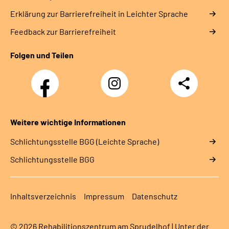
Erklärung zur Barrierefreiheit in Leichter Sprache
Feedback zur Barrierefreiheit
Folgen und Teilen
Facebook-
Instagram-
Teilen
Kanal
Kanal
des
des
Rehazentrums
Rehazentrums
am
am
Weitere wichtige Informationen
Sprudelhof
Sprudelhof
Schlich­tungs­stel­le BGG (Leichte Sprache)
Schlich­tungs­stel­le BGG
Inhaltsverzeichnis
Impressum
Datenschutz
© 2026 Rehabilitionszentrum am Sprudelhof | Unter der