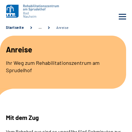
Startseite
…
Anreise
Unsere Klinik
Anreise
Unsere Angebote
Ihr Weg zum Rehabilitationszentrum am
Sprudelhof
Service
Karriere
Sozialdienste & Zuweisende
Mit dem Zug
Suche
Vom Bahnhof aus sind es ungefähr fünf Gehminuten zur