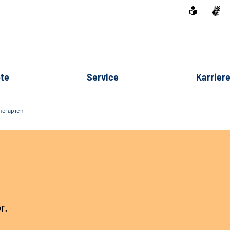
te
Service
Karrier
herapien
r.