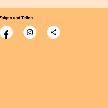
Folgen und Teilen
Facebook-
Instagram-
Teilen
Kanal
Kanal
des
des
Rehazentrums
Rehazentrums
am
am
Sprudelhof
Sprudelhof