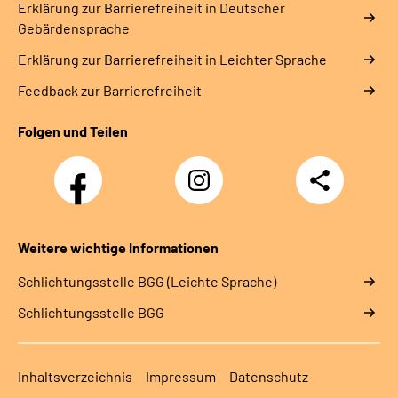
Erklärung zur Barrierefreiheit in Deutscher
Gebärdensprache
Erklärung zur Barrierefreiheit in Leichter Sprache
Feedback zur Barrierefreiheit
Folgen und Teilen
Facebook-
Instagram-
Teilen
Kanal
Kanal
des
des
Rehazentrums
Rehazentrums
am
am
Weitere wichtige Informationen
Sprudelhof
Sprudelhof
Schlich­tungs­stel­le BGG (Leichte Sprache)
Schlich­tungs­stel­le BGG
Inhaltsverzeichnis
Impressum
Datenschutz