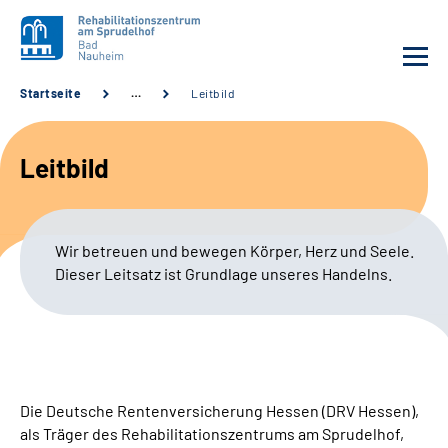
Startseite
…
Leitbild
Unsere Klinik
Leitbild
Unsere Angebote
Service
Wir betreuen und bewegen Körper, Herz und Seele.
Dieser Leitsatz ist Grundlage unseres Handelns.
Karriere
Sozialdienste & Zuweisende
Suche
Die Deutsche Rentenversicherung Hessen (DRV Hessen),
als Träger des Rehabilitationszentrums am Sprudelhof,