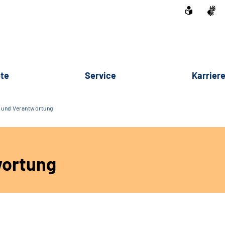
te
Service
Karrier
t und Verantwortung
wortung