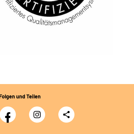
Folgen und Teilen
Facebook-
Instagram-
Teilen
Kanal
Kanal
des
des
Rehazentrums
Rehazentrums
am
am