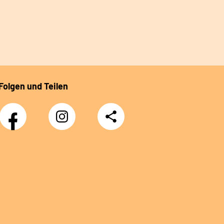
Folgen und Teilen
Facebook-
Instagram-
Teilen
Kanal
Kanal
des
des
Rehazentrums
Rehazentrums
am
am
Sprudelhof
Sprudelhof