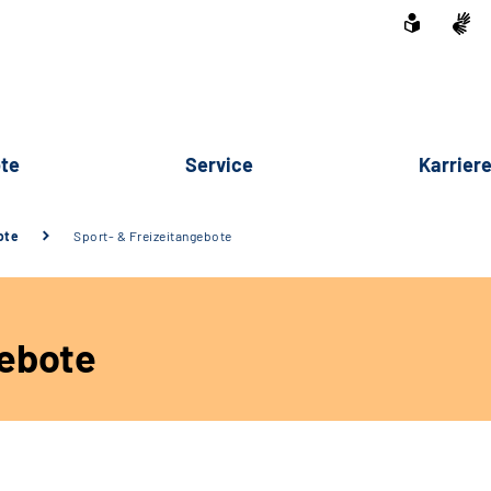
te
Service
Karrier
ote
Sport- & Freizeitangebote
gebote