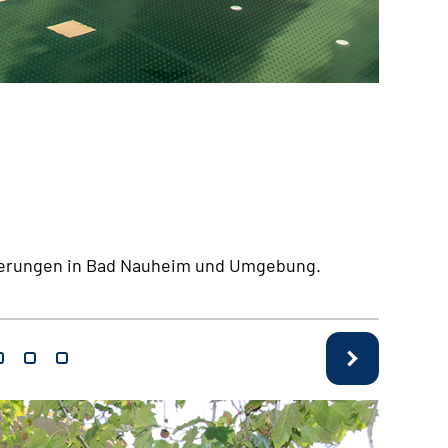
Quelle:
DRV 
nderungen in Bad Nauheim und Umgebung.