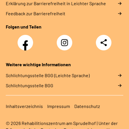
Erklärung zur Barrierefreiheit in Leichter Sprache
Feedback zur Barrierefreiheit
Folgen und Teilen
Facebook-
Instagram-
Teilen
Kanal
Kanal
des
des
Rehazentrums
Rehazentrums
am
am
Weitere wichtige Informationen
Sprudelhof
Sprudelhof
Schlich­tungs­stel­le BGG (Leichte Sprache)
Schlich­tungs­stel­le BGG
Inhaltsverzeichnis
Impressum
Datenschutz
© 2026 Rehabilitionszentrum am Sprudelhof | Unter der