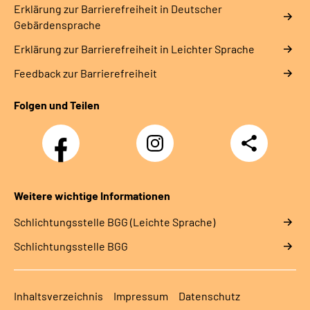
Erklärung zur Barrierefreiheit in Deutscher
Gebärdensprache
Erklärung zur Barrierefreiheit in Leichter Sprache
Feedback zur Barrierefreiheit
Folgen und Teilen
Facebook-
Instagram-
Teilen
Kanal
Kanal
des
des
Rehazentrums
Rehazentrums
am
am
Weitere wichtige Informationen
Sprudelhof
Sprudelhof
Schlich­tungs­stel­le BGG (Leichte Sprache)
Schlich­tungs­stel­le BGG
Inhaltsverzeichnis
Impressum
Datenschutz