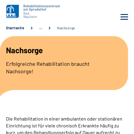
Startseite
…
Nachsorge
Unsere Klinik
Nachsorge
Unsere Angebote
Erfolgreiche Rehabilitation braucht
Nachsorge!
Service
Karriere
Sozialdienste & Zuweisende
Die Rehabilitation in einer ambulanten oder stationären
Suche
Einrichtung ist für viele chronisch Erkrankte häufig zu
kurz, um den Behandlungserfolg auf Dauer aufrecht zu