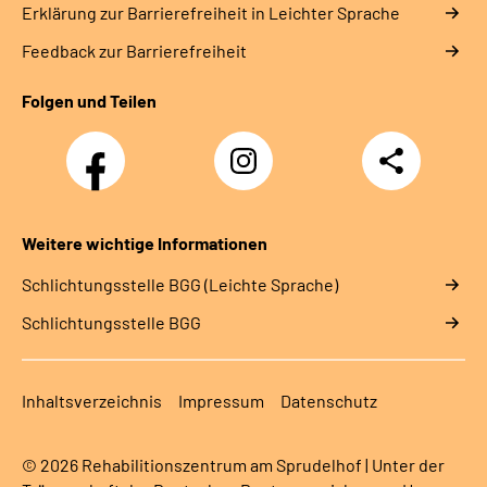
Erklärung zur Barrierefreiheit in Leichter Sprache
Feedback zur Barrierefreiheit
Folgen und Teilen
Facebook-
Instagram-
Teilen
Kanal
Kanal
des
des
Rehazentrums
Rehazentrums
am
am
Weitere wichtige Informationen
Sprudelhof
Sprudelhof
Schlich­tungs­stel­le BGG (Leichte Sprache)
Schlich­tungs­stel­le BGG
Inhaltsverzeichnis
Impressum
Datenschutz
© 2026 Rehabilitionszentrum am Sprudelhof | Unter der