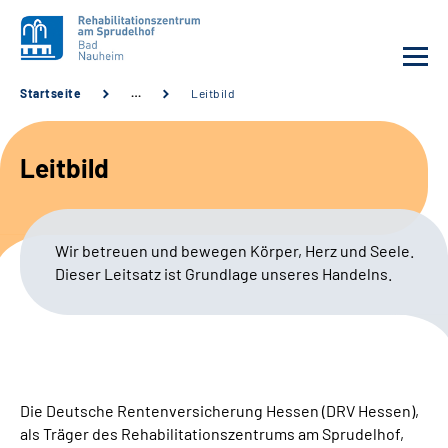
Startseite
…
Leitbild
Unsere Klinik
Leitbild
Unsere Angebote
Service
Wir betreuen und bewegen Körper, Herz und Seele.
Dieser Leitsatz ist Grundlage unseres Handelns.
Karriere
Sozialdienste & Zuweisende
Suche
Die Deutsche Rentenversicherung Hessen (DRV Hessen),
als Träger des Rehabilitationszentrums am Sprudelhof,