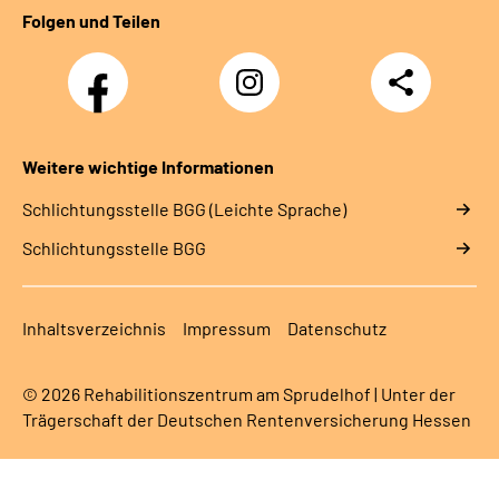
Folgen und Teilen
Facebook-
Instagram-
Teilen
Kanal
Kanal
des
des
Rehazentrums
Rehazentrums
am
am
Weitere wichtige Informationen
Sprudelhof
Sprudelhof
Schlich­tungs­stel­le BGG (Leichte Sprache)
Schlich­tungs­stel­le BGG
Inhaltsverzeichnis
Impressum
Datenschutz
© 2026 Rehabilitionszentrum am Sprudelhof | Unter der
Trägerschaft der Deutschen Rentenversicherung Hessen