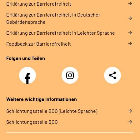
Erklärung zur Barrierefreiheit
Erklärung zur Barrierefreiheit in Deutscher
Gebärdensprache
Erklärung zur Barrierefreiheit in Leichter Sprache
Feedback zur Barrierefreiheit
Folgen und Teilen
Facebook-
Instagram-
Teilen
Kanal
Kanal
des
des
Rehazentrums
Rehazentrums
am
am
Weitere wichtige Informationen
Sprudelhof
Sprudelhof
Schlich­tungs­stel­le BGG (Leichte Sprache)
Schlich­tungs­stel­le BGG