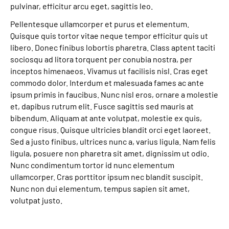
pulvinar, efficitur arcu eget, sagittis leo.
Pellentesque ullamcorper et purus et elementum.
Quisque quis tortor vitae neque tempor efficitur quis ut
libero. Donec finibus lobortis pharetra. Class aptent taciti
sociosqu ad litora torquent per conubia nostra, per
inceptos himenaeos. Vivamus ut facilisis nisl. Cras eget
commodo dolor. Interdum et malesuada fames ac ante
ipsum primis in faucibus. Nunc nisl eros, ornare a molestie
et, dapibus rutrum elit. Fusce sagittis sed mauris at
bibendum. Aliquam at ante volutpat, molestie ex quis,
congue risus. Quisque ultricies blandit orci eget laoreet.
Sed a justo finibus, ultrices nunc a, varius ligula. Nam felis
ligula, posuere non pharetra sit amet, dignissim ut odio.
Nunc condimentum tortor id nunc elementum
ullamcorper. Cras porttitor ipsum nec blandit suscipit.
Nunc non dui elementum, tempus sapien sit amet,
volutpat justo.