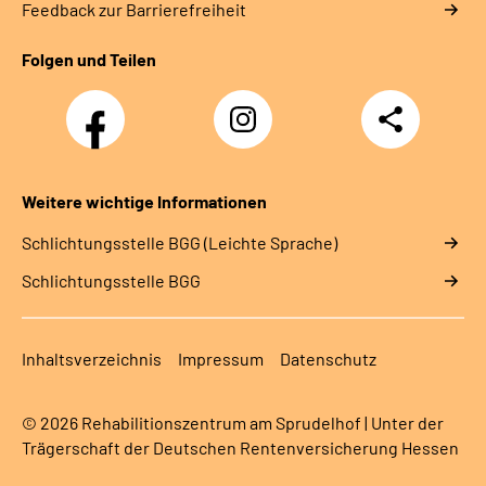
Feedback zur Barrierefreiheit
Folgen und Teilen
Facebook-
Instagram-
Teilen
Kanal
Kanal
des
des
Rehazentrums
Rehazentrums
am
am
Weitere wichtige Informationen
Sprudelhof
Sprudelhof
Schlich­tungs­stel­le BGG (Leichte Sprache)
Schlich­tungs­stel­le BGG
Inhaltsverzeichnis
Impressum
Datenschutz
© 2026 Rehabilitionszentrum am Sprudelhof | Unter der
Trägerschaft der Deutschen Rentenversicherung Hessen