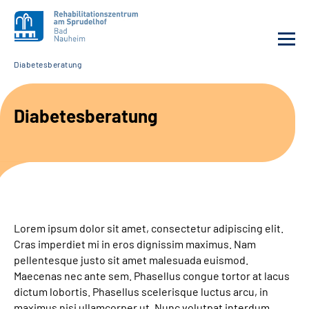
Diabetesberatung
Unsere Klinik
Diabetesberatung
Unsere Angebote
Service
Karriere
Lorem ipsum dolor sit amet, consectetur adipiscing elit.
Sozialdienste & Zuweisende
Cras imperdiet mi in eros dignissim maximus. Nam
pellentesque justo sit amet malesuada euismod.
Maecenas nec ante sem. Phasellus congue tortor at lacus
Suche
dictum lobortis. Phasellus scelerisque luctus arcu, in
maximus nisi ullamcorper ut. Nunc volutpat interdum