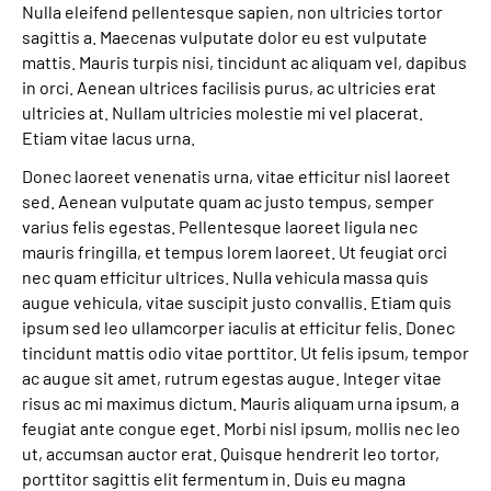
Nulla eleifend pellentesque sapien, non ultricies tortor
sagittis a. Maecenas vulputate dolor eu est vulputate
mattis. Mauris turpis nisi, tincidunt ac aliquam vel, dapibus
in orci. Aenean ultrices facilisis purus, ac ultricies erat
ultricies at. Nullam ultricies molestie mi vel placerat.
Etiam vitae lacus urna.
Donec laoreet venenatis urna, vitae efficitur nisl laoreet
sed. Aenean vulputate quam ac justo tempus, semper
varius felis egestas. Pellentesque laoreet ligula nec
mauris fringilla, et tempus lorem laoreet. Ut feugiat orci
nec quam efficitur ultrices. Nulla vehicula massa quis
augue vehicula, vitae suscipit justo convallis. Etiam quis
ipsum sed leo ullamcorper iaculis at efficitur felis. Donec
tincidunt mattis odio vitae porttitor. Ut felis ipsum, tempor
ac augue sit amet, rutrum egestas augue. Integer vitae
risus ac mi maximus dictum. Mauris aliquam urna ipsum, a
feugiat ante congue eget. Morbi nisl ipsum, mollis nec leo
ut, accumsan auctor erat. Quisque hendrerit leo tortor,
porttitor sagittis elit fermentum in. Duis eu magna