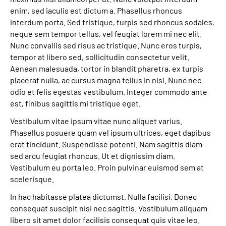
Leichte Sprache
enim, sed iaculis est dictum a. Phasellus rhoncus
interdum porta. Sed tristique, turpis sed rhoncus sodales,
Gebärdensprache
neque sem tempor tellus, vel feugiat lorem mi nec elit.
Nunc convallis sed risus ac tristique. Nunc eros turpis,
tempor at libero sed, sollicitudin consectetur velit.
Aenean malesuada, tortor in blandit pharetra, ex turpis
Login
placerat nulla, ac cursus magna tellus in nisl. Nunc nec
odio et felis egestas vestibulum. Integer commodo ante
est, finibus sagittis mi tristique eget.
Vestibulum vitae ipsum vitae nunc aliquet varius.
Phasellus posuere quam vel ipsum ultrices, eget dapibus
erat tincidunt. Suspendisse potenti. Nam sagittis diam
sed arcu feugiat rhoncus. Ut et dignissim diam.
Vestibulum eu porta leo. Proin pulvinar euismod sem at
scelerisque.
In hac habitasse platea dictumst. Nulla facilisi. Donec
consequat suscipit nisi nec sagittis. Vestibulum aliquam
libero sit amet dolor facilisis consequat quis vitae leo.