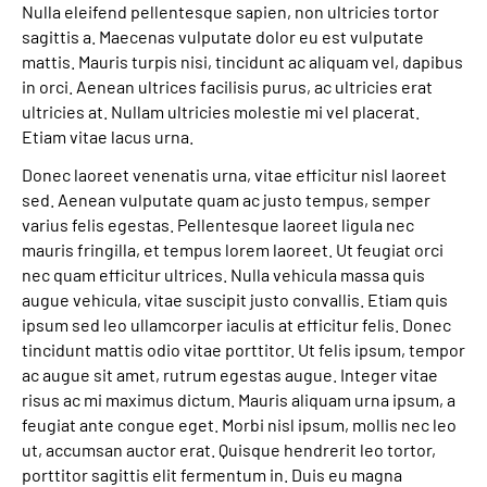
Nulla eleifend pellentesque sapien, non ultricies tortor
sagittis a. Maecenas vulputate dolor eu est vulputate
mattis. Mauris turpis nisi, tincidunt ac aliquam vel, dapibus
in orci. Aenean ultrices facilisis purus, ac ultricies erat
ultricies at. Nullam ultricies molestie mi vel placerat.
Etiam vitae lacus urna.
Donec laoreet venenatis urna, vitae efficitur nisl laoreet
sed. Aenean vulputate quam ac justo tempus, semper
varius felis egestas. Pellentesque laoreet ligula nec
mauris fringilla, et tempus lorem laoreet. Ut feugiat orci
nec quam efficitur ultrices. Nulla vehicula massa quis
augue vehicula, vitae suscipit justo convallis. Etiam quis
ipsum sed leo ullamcorper iaculis at efficitur felis. Donec
tincidunt mattis odio vitae porttitor. Ut felis ipsum, tempor
ac augue sit amet, rutrum egestas augue. Integer vitae
risus ac mi maximus dictum. Mauris aliquam urna ipsum, a
feugiat ante congue eget. Morbi nisl ipsum, mollis nec leo
ut, accumsan auctor erat. Quisque hendrerit leo tortor,
porttitor sagittis elit fermentum in. Duis eu magna