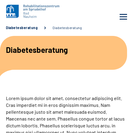
Diabetesberatung
Diabetesberatung
Unsere Klinik
Diabetesberatung
Unsere Angebote
Service
Karriere
Lorem ipsum dolor sit amet, consectetur adipiscing elit.
Sozialdienste & Zuweisende
Cras imperdiet mi in eros dignissim maximus. Nam
pellentesque justo sit amet malesuada euismod.
Maecenas nec ante sem. Phasellus congue tortor at lacus
Suche
dictum lobortis. Phasellus scelerisque luctus arcu, in
maximus nisi ullamcorper ut. Nunc volutpat interdum