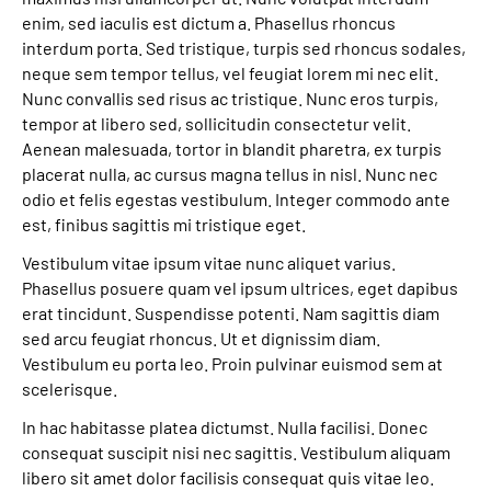
Leichte Sprache
enim, sed iaculis est dictum a. Phasellus rhoncus
interdum porta. Sed tristique, turpis sed rhoncus sodales,
Gebärdensprache
neque sem tempor tellus, vel feugiat lorem mi nec elit.
Nunc convallis sed risus ac tristique. Nunc eros turpis,
tempor at libero sed, sollicitudin consectetur velit.
Aenean malesuada, tortor in blandit pharetra, ex turpis
Login
placerat nulla, ac cursus magna tellus in nisl. Nunc nec
odio et felis egestas vestibulum. Integer commodo ante
est, finibus sagittis mi tristique eget.
Vestibulum vitae ipsum vitae nunc aliquet varius.
Phasellus posuere quam vel ipsum ultrices, eget dapibus
erat tincidunt. Suspendisse potenti. Nam sagittis diam
sed arcu feugiat rhoncus. Ut et dignissim diam.
Vestibulum eu porta leo. Proin pulvinar euismod sem at
scelerisque.
In hac habitasse platea dictumst. Nulla facilisi. Donec
consequat suscipit nisi nec sagittis. Vestibulum aliquam
libero sit amet dolor facilisis consequat quis vitae leo.