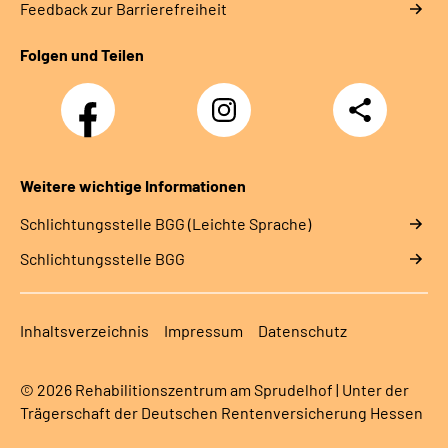
Feedback zur Barrierefreiheit
Folgen und Teilen
Facebook-
Instagram-
Teilen
Kanal
Kanal
des
des
Rehazentrums
Rehazentrums
am
am
Weitere wichtige Informationen
Sprudelhof
Sprudelhof
Schlich­tungs­stel­le BGG (Leichte Sprache)
Schlich­tungs­stel­le BGG
Inhaltsverzeichnis
Impressum
Datenschutz
© 2026 Rehabilitionszentrum am Sprudelhof | Unter der
Trägerschaft der Deutschen Rentenversicherung Hessen