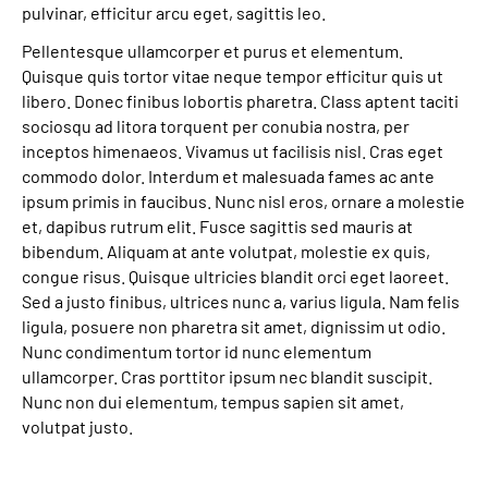
pulvinar, efficitur arcu eget, sagittis leo.
Pellentesque ullamcorper et purus et elementum.
Quisque quis tortor vitae neque tempor efficitur quis ut
libero. Donec finibus lobortis pharetra. Class aptent taciti
sociosqu ad litora torquent per conubia nostra, per
inceptos himenaeos. Vivamus ut facilisis nisl. Cras eget
commodo dolor. Interdum et malesuada fames ac ante
ipsum primis in faucibus. Nunc nisl eros, ornare a molestie
et, dapibus rutrum elit. Fusce sagittis sed mauris at
bibendum. Aliquam at ante volutpat, molestie ex quis,
congue risus. Quisque ultricies blandit orci eget laoreet.
Sed a justo finibus, ultrices nunc a, varius ligula. Nam felis
ligula, posuere non pharetra sit amet, dignissim ut odio.
Nunc condimentum tortor id nunc elementum
ullamcorper. Cras porttitor ipsum nec blandit suscipit.
Nunc non dui elementum, tempus sapien sit amet,
volutpat justo.